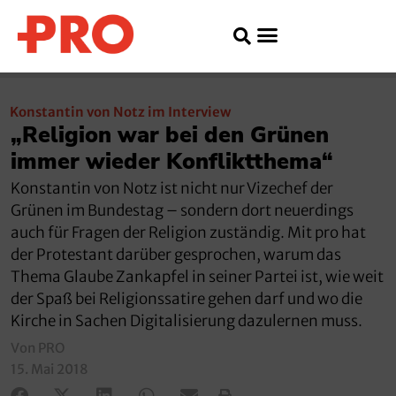
Konstantin von Notz im Interview
„Religion war bei den Grünen
immer wieder Konfliktthema“
Konstantin von Notz ist nicht nur Vizechef der
Grünen im Bundestag – sondern dort neuerdings
auch für Fragen der Religion zuständig. Mit pro hat
der Protes­tant darüber gesprochen, warum das
Thema Glaube Zankapfel in seiner Partei ist, wie weit
der Spaß bei Religionssatire gehen darf und wo die
Kirche in Sachen Digitalisierung dazulernen muss.
Von PRO
15. Mai 2018