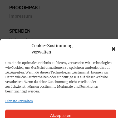
PROKOMPAKT
Impressum
SPENDEN
Datenschutz
Cookie-Zustimmung
verwalten
KONTAKT
Cookie-Richtlinie
Um dir ein optimales Erlebnis zu bieten, verwenden wir Technologien
wie Cookies, um Geräteinformationen zu speichern und/oder darauf
zuzugreifen. Wenn du diesen Technologien zustimmst, können wir
Daten wie das Surfverhalten oder eindeutige IDs auf dieser Website
verarbeiten. Wenn du deine Zustimmung nicht erteilst oder
zurückziehst, können bestimmte Merkmale und Funktionen
beeinträchtigt werden.
Dienste verwalten
Akzeptieren