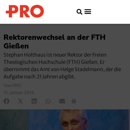
Rektorenwechsel an der FTH
Gießen
Stephan Holthaus ist neuer Rektor der Freien
Theologischen Hochschule (FTH) Gießen. Er
übernimmt das Amt von Helge Stadelmann, der die
Aufgabe nach 21 Jahren abgibt.
Von PRO
31. Januar 2016