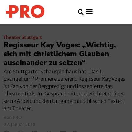
Theater Stuttgart
Regisseur Kay Voges: „Wichtig,
sich mit christlichem Glauben
auseinander zu setzen“
Am Stuttgarter Schauspielhaus hat „Das 1.
Evangelium“ Premiere gefeiert. Regisseur Kay Voges
ist Fan von der Bergpredigt und inszenierte das
Theaterstück. Im Gespräch mit pro berichtet er über
seine Arbeit und den Umgang mit biblischen Texten
am Theater.
Von PRO
22. Januar 2018