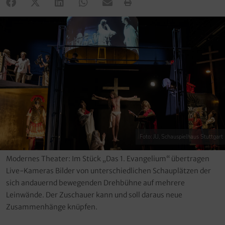
Foto: JU, Schauspielhaus Stuttgart
Modernes Theater: Im Stück „Das 1. Evangelium“ übertragen
Live-Kameras Bilder von unterschiedlichen Schauplätzen der
sich andauernd bewegenden Drehbühne auf mehrere
Leinwände. Der Zuschauer kann und soll daraus neue
Zusammenhänge knüpfen.