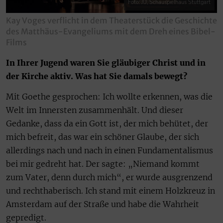
Foto: JU, Schauspielhaus Stuttgart
Kay Voges verflicht in dem Theaterstück die Geschichte
des Matthäus-Evangeliums mit dem Dreh eines Bibel-
Films
In Ihrer Jugend waren Sie gläubiger Christ und in
der Kirche aktiv. Was hat Sie damals bewegt?
Mit Goethe gesprochen: Ich wollte erkennen, was die
Welt im Innersten zusammenhält. Und dieser
Gedanke, dass da ein Gott ist, der mich behütet, der
mich befreit, das war ein schöner Glaube, der sich
allerdings nach und nach in einen Fundamentalismus
bei mir gedreht hat. Der sagte: „Niemand kommt
zum Vater, denn durch mich“, er wurde ausgrenzend
und rechthaberisch. Ich stand mit einem Holzkreuz in
Amsterdam auf der Straße und habe die Wahrheit
gepredigt.