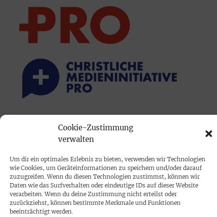
PRINTAUSGABE
Cookie-Zustimmung
Mediadaten
verwalten
Um dir ein optimales Erlebnis zu bieten, verwenden wir Technologien
PROKOMPAKT
wie Cookies, um Geräteinformationen zu speichern und/oder darauf
zuzugreifen. Wenn du diesen Technologien zustimmst, können wir
Impressum
Daten wie das Surfverhalten oder eindeutige IDs auf dieser Website
verarbeiten. Wenn du deine Zustimmung nicht erteilst oder
zurückziehst, können bestimmte Merkmale und Funktionen
SPENDEN
beeinträchtigt werden.