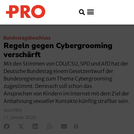
Bundestagsbeschluss
Regeln gegen Cybergrooming
verschärft
Mit den Stimmen von CDU/CSU, SPD und AfD hat der
Deutsche Bundestag einem Gesetzentwurf der
Bundesregierung zum Thema Cybergrooming
zugestimmt. Demnach soll schon das
Ansprechen von Kindern im Internet mit dem Ziel der
Anbahnung sexueller Kontakte künftig strafbar sein.
Von PRO
17. Januar 2020