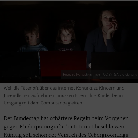
Foto:
Ed Ivanushkin, flickr
|
CC BY-SA 2.0 Generic
Weil die Täter oft über das Internet Kontakt zu Kindern und
Jugendlichen aufnehmen, müssen Eltern ihre Kinder beim
Umgang mit dem Computer begleiten
Der Bundestag hat schärfere Regeln beim Vorgehen
gegen Kinderpornografie im Internet beschlossen.
Künftig soll schon der Versuch des Cybergroomings