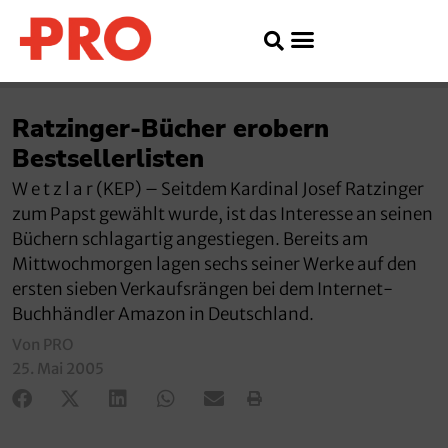
Ratzinger-Bücher erobern
Bestsellerlisten
W e t z l a r (KEP) – Seitdem Kardinal Josef Ratzinger
zum Papst gewählt wurde, ist das Interesse an seinen
Büchern schlagartig angestiegen. Bereits am
Mittwochmorgen lagen sechs seiner Werke auf den
ersten sieben Verkaufsrängen bei dem Internet-
Buchhändler Amazon in Deutschland.
Von PRO
25. Mai 2005