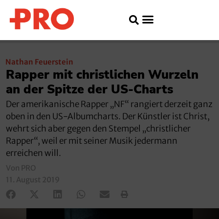
Nathan Feuerstein
Rapper mit christlichen Wurzeln
an der Spitze der US-Charts
Der amerikanische Rapper „NF“ rangiert derzeit ganz
oben in den US-Albumcharts. Der Künstler ist Christ,
wehrt sich aber gegen den Stempel „christlicher
Rapper“, weil er mit seiner Musik jedermann
erreichen will.
Von PRO
11. August 2019