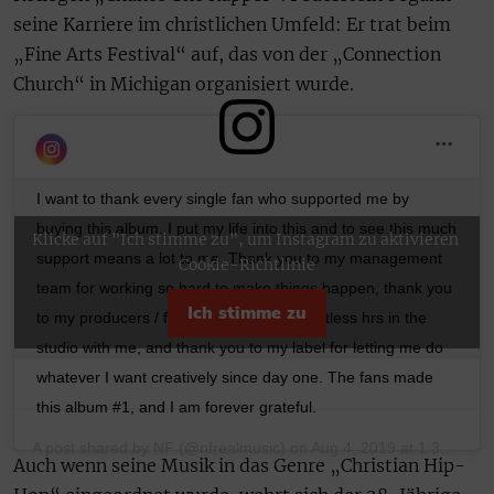
seine Karriere im christlichen Umfeld: Er trat beim
„Fine Arts Festival“ auf, das von der „Connection
Church“ in Michigan organisiert wurde.
I want to thank every single fan who supported me by
buying this album. I put my life into this and to see this much
Klicke auf "Ich stimme zu", um Instagram zu aktivieren
support means a lot to me. Thank you to my management
Cookie-Richtlinie
team for working so hard to make things happen, thank you
Ich stimme zu
to my producers / friends who spent countless hrs in the
studio with me, and thank you to my label for letting me do
whatever I want creatively since day one. The fans made
this album #1, and I am forever grateful.
A post shared by
NF
(@nfrealmusic) on
Aug 4, 2019 at 1:38pm PDT
Auch wenn seine Musik in das Genre „Christian Hip-