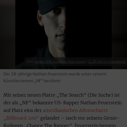
Foto:
Capitol CMG (Universal Music Group)
|
CC BY-SA 4.0 International
Der 28-jährige Nathan Feuerstein wurde unter seinem
Künstlernamen „NF“ berühmt
Mit seiner neuen Platte „The Search“ (Die Suche) ist
der als „NF“ bekannte US-Rapper Nathan Feuerstein
auf Platz eins der
amerikanischen Albumcharts
„Billboard 200“
gelandet – noch vor seinem Genre-
Kollegen „Chance The Rapper“. Feuerstein begann