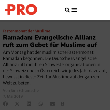
Fastenmonat der Muslime
Ramadan: Evangelische Allianz
ruft zum Gebet für Muslime auf
Am Montag hat der muslimische Fastenmonat
Ramadan begonnen. Die Deutsche Evangelische
Allianz ruft mit ihren Schwesterorganisationen in
der Schweiz und in Österreich wie jedes Jahr dazu auf,
bewusst in dieser Zeit für Muslime auf der ganzen
Welt zu beten.
Von Jörn Schumacher
7. Mai 2019