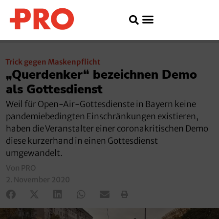
Trick gegen Maskenpflicht
„Querdenker“ bezeichnen Demo
als Gottesdienst
Weil für Open-Air-Gottesdienste in Bayern keine
pandemiebedingten Einschränkungen existieren,
haben die Veranstalter einer coronakritischen Demo
diese kurzerhand in einen Gottesdienst
umgewandelt.
Von PRO
2. November 2020