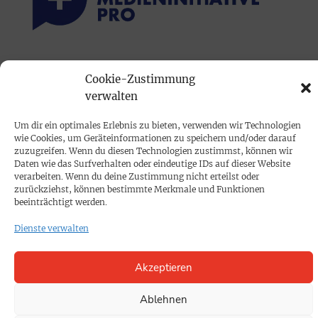
PRINTAUSGABE
Cookie-Zustimmung
Mediadaten
verwalten
Um dir ein optimales Erlebnis zu bieten, verwenden wir Technologien
PROKOMPAKT
wie Cookies, um Geräteinformationen zu speichern und/oder darauf
Impressum
zuzugreifen. Wenn du diesen Technologien zustimmst, können wir
Daten wie das Surfverhalten oder eindeutige IDs auf dieser Website
verarbeiten. Wenn du deine Zustimmung nicht erteilst oder
zurückziehst, können bestimmte Merkmale und Funktionen
SPENDEN
beeinträchtigt werden.
Datenschutz
Dienste verwalten
KONTAKT
Akzeptieren
Cookie-Richtlinie
Ablehnen