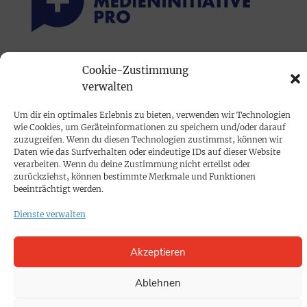
PRINTAUSGABE
Cookie-Zustimmung
verwalten
Mediadaten
Um dir ein optimales Erlebnis zu bieten, verwenden wir Technologien
PROKOMPAKT
wie Cookies, um Geräteinformationen zu speichern und/oder darauf
zuzugreifen. Wenn du diesen Technologien zustimmst, können wir
Impressum
Daten wie das Surfverhalten oder eindeutige IDs auf dieser Website
verarbeiten. Wenn du deine Zustimmung nicht erteilst oder
zurückziehst, können bestimmte Merkmale und Funktionen
SPENDEN
beeinträchtigt werden.
Datenschutz
Dienste verwalten
KONTAKT
Akzeptieren
Cookie-Richtlinie
Ablehnen