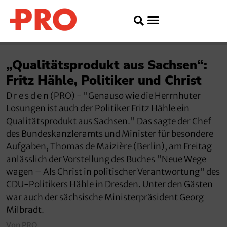
„Qualitätsprodukt aus Sachsen“:
Fritz Hähle, Politiker und Christ
D r e s d e n (PRO) - "Genauso wie die Herrnhuter
Losungen ist auch der Politiker Fritz Hähle ein
Qualitätsprodukt aus Sachsen." Das sagte der Chef
des Bundeskanzleramts und Minister für besondere
Aufgaben, Thomas de Maizière (Berlin), am Freitag
anlässlich der Vorstellung des Buches "Neue Wege
wagen – Als Christ in politischer Verantwortung" des
CDU-Politikers Hähle in Dresden. Unter den Gästen
war auch der sächsische Ministerpräsident Georg
Milbradt.
Von PRO