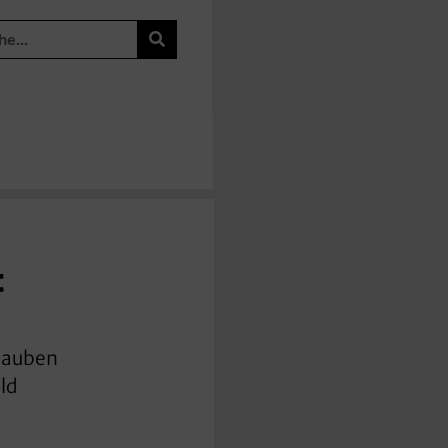
t
Glauben
ald