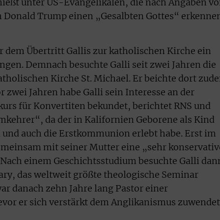
enießt unter US-Evangelikalen, die nach Angaben v
in Donald Trump einen „Gesalbten Gottes“ erkenne
dem Übertritt Gallis zur katholischen Kirche ein
ngen. Demnach besuchte Galli seit zwei Jahren die
atholischen Kirche St. Michael. Er beichte dort zud
 zwei Jahren habe Galli sein Interesse an der
urs für Konvertiten bekundet, berichtet RNS und
Umkehrer“, da der in Kalifornien Geborene als Kind
i und auch die Erstkommunion erlebt habe. Erst im
gemeinsam mit seiner Mutter eine „sehr konservati
. Nach einem Geschichtsstudium besuchte Galli dan
ary, das weltweit größte theologische Seminar
ar danach zehn Jahre lang Pastor einer
evor er sich verstärkt dem Anglikanismus zuwendet