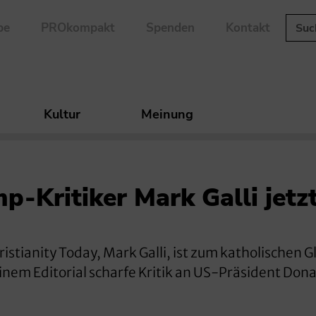
be
PROkompakt
Spenden
Kontakt
Kultur
Meinung
p-Kritiker Mark Galli jetz
istianity Today, Mark Galli, ist zum katholischen 
 einem Editorial scharfe Kritik an US-Präsident Don