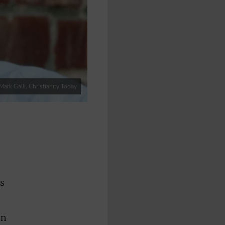
Mark Galli, Christianity Today
s
en