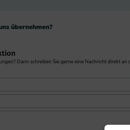
 uns übernehmen?​
ktion
gungen? Dann schreiben Sie gerne eine Nachricht direkt an