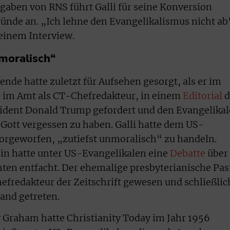
aben von RNS führt Galli für seine Konversion
ründe an. „Ich lehne den Evangelikalismus nicht ab
n einem Interview.
nmoralisch“
nde hatte zuletzt für Aufsehen gesorgt, als er im
 im Amt als CT-Chefredakteur, in einem
Editorial
d
dent Donald Trump gefordert und den Evangelika
Gott vergessen zu haben. Galli hatte dem US-
orgeworfen, „zutiefst unmoralisch“ zu handeln.
zin hatte unter US-Evangelikalen eine
Debatte
über
ten entfacht. Der ehemalige presbyterianische Pas
hefredakteur der Zeitschrift gewesen und schließlic
and getreten.
y Graham hatte Christianity Today im Jahr 1956