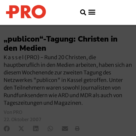
„publicon“-Tagung: Christen in
den Medien
K a s s e l (PRO) - Rund 20 Christen, die
hauptberuflich in den Medien arbeiten, haben sich an
diesem Wochenende zur zweiten Tagung des
Netzwerkes "publicon" in Kassel getroffen. Unter
den Teilnehmern waren sowohl Journalisten von
Rundfunksendern wie ARD und MDR als auch von
Tageszeitungen und Magazinen.
Von PRO
22. Oktober 2007