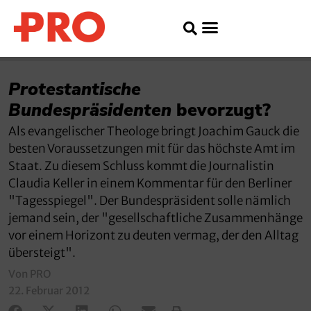
Protestantische
Bundespräsidenten
bevorzugt?
Als evangelischer Theologe bringt Joachim Gauck die
besten Voraussetzungen mit für das höchste Amt im
Staat. Zu diesem Schluss kommt die Journalistin
Claudia Keller in einem Kommentar für den Berliner
"Tagesspiegel". Der Bundespräsident solle nämlich
jemand sein, der "gesellschaftliche Zusammenhänge
vor einem Horizont zu deuten vermag, der den Alltag
übersteigt".
Von PRO
22. Februar 2012