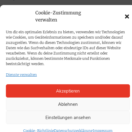
Cookie-Zustimmung
PRINTAUSGABE
verwalten
Mediadaten
Um dir ein optimales Erlebnis zu bieten, verwenden wir Technologien
wie Cookies, um Geräteinformationen zu speichern und/oder darauf
PROKOMPAKT
zuzugreifen. Wenn du diesen Technologien zustimmst, können wir
Daten wie das Surfverhalten oder eindeutige IDs auf dieser Website
Impressum
verarbeiten. Wenn du deine Zustimmung nicht erteilst oder
zurückziehst, können bestimmte Merkmale und Funktionen
beeinträchtigt werden.
SPENDEN
Dienste verwalten
Datenschutz
Akzeptieren
KONTAKT
Cookie-Richtlinie
Ablehnen
Einstellungen ansehen
Cookie-Richtlinie
Datenschutzerklärung
Impressum