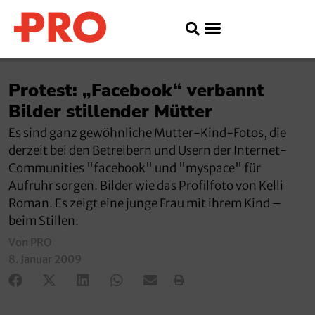
Protest: „Facebook“ verbannt
Bilder stillender Mütter
Es sind ganz gewöhnliche Mutter-Kind-Fotos, die
derzeit bei den Betreibern und Usern der Internet-
Communities "facebook" und "myspace" für
Aufruhr sorgen. Bilder wie das Profilfoto von Kelli
Roman. Es zeigt eine junge Frau mit ihrem Kind –
beim Stillen.
Von PRO
8. Januar 2009