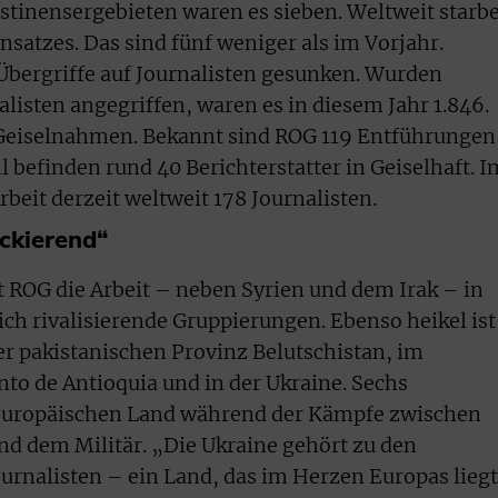
lästinensergebieten waren es sieben. Weltweit starb
satzes. Das sind fünf weniger als im Vorjahr.
 Übergriffe auf Journalisten gesunken. Wurden
listen angegriffen, waren es in diesem Jahr 1.846.
r Geiselnahmen. Bekannt sind ROG 119 Entführungen
l befinden rund 40 Berichterstatter in Geiselhaft. I
beit derzeit weltweit 178 Journalisten.
ckierend“
t ROG die Arbeit – neben Syrien und dem Irak – in
ich rivalisierende Gruppierungen. Ebenso heikel ist
der pakistanischen Provinz Belutschistan, im
o de Antioquia und in der Ukraine. Sechs
 europäischen Land während der Kämpfe zwischen
nd dem Militär. „Die Ukraine gehört zu den
urnalisten – ein Land, das im Herzen Europas liegt