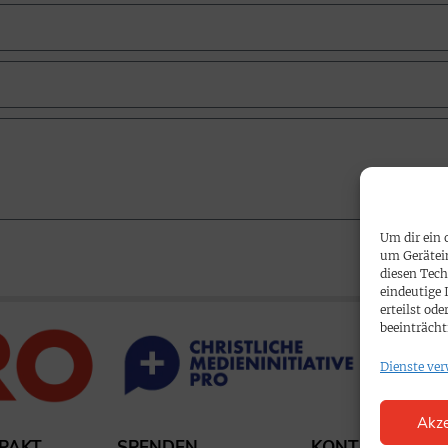
Um dir ein 
um Gerätei
diesen Tech
eindeutige 
erteilst o
beeinträcht
Dienste ver
Akze
PAKT
SPENDEN
KONTAKT