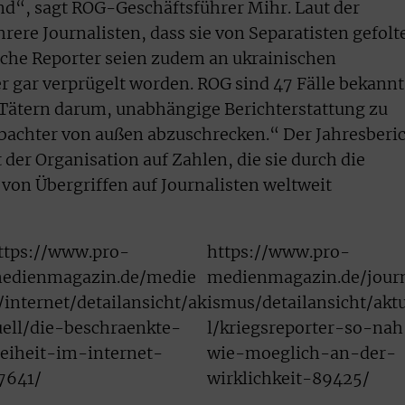
nd“, sagt ROG-Geschäftsführer Mihr. Laut der
ere Journalisten, dass sie von Separatisten gefolt
sche Reporter seien zudem an ukrainischen
r gar verprügelt worden. ROG sind 47 Fälle bekannt
 Tätern darum, unabhängige Berichterstattung zu
bachter von außen abzuschrecken.“ Der Jahresberi
t der Organisation auf Zahlen, die sie durch die
von Übergriffen auf Journalisten weltweit
ttps://www.pro-
https://www.pro-
edienmagazin.de/medie
medienmagazin.de/jour
/internet/detailansicht/ak
ismus/detailansicht/akt
uell/die-beschraenkte-
l/kriegsreporter-so-nah
reiheit-im-internet-
wie-moeglich-an-der-
7641/
wirklichkeit-89425/