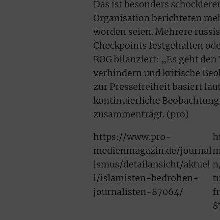
Das ist besonders schockiere
Organisation berichteten mehr
worden seien. Mehrere russi
Checkpoints festgehalten ode
ROG bilanziert: „Es geht den
verhindern und kritische Beo
zur Pressefreiheit basiert lau
kontinuierliche Beobachtung 
zusammenträgt. (pro)
https://www.pro-
h
medienmagazin.de/journal
m
ismus/detailansicht/aktuel
n
l/islamisten-bedrohen-
t
journalisten-87064/
f
8