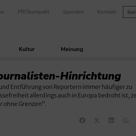
be
PROkompakt
Spenden
Kontakt
Kultur
Meinung
ournalisten-Hinrichtung
 und Entführung von Reportern immer häufiger zu
freiheit allerdings auch in Europa bedroht ist, ze
er ohne Grenzen“.