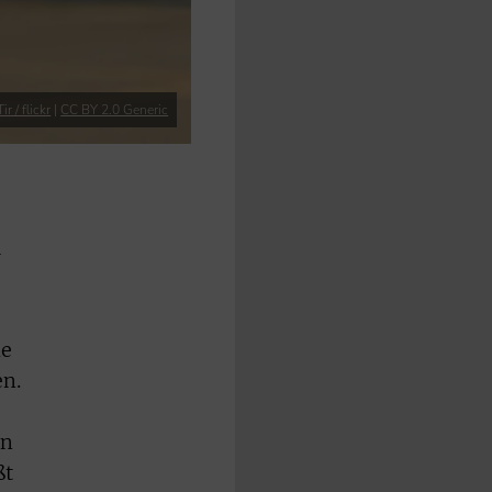
r / flickr
|
CC BY 2.0 Generic
r
ie
en.
In
ßt