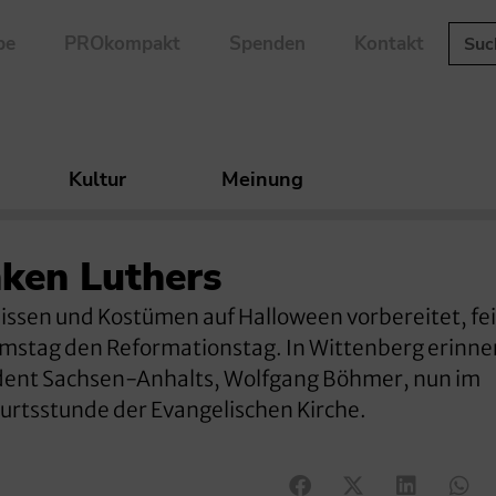
be
PROkompakt
Spenden
Kontakt
Kultur
Meinung
ken Luthers
ssen und Kostümen auf Halloween vorbereitet, fei
stag den Reformationstag. In Wittenberg erinne
ident Sachsen-Anhalts, Wolfgang Böhmer, nun im
urtsstunde der Evangelischen Kirche.