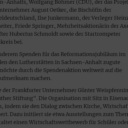
en-Anhalts, Wolfgang Böhmer (CDU), der das Proje
nternehmer August Oetker, die Bischöfin der
eldeutschland, Ilse Junkermann, der Verleger Hein
ter, Friede Springer, Mehrheitsaktionärin der Ax
fter Hubertus Schmoldt sowie der Startrompeter
reis bei.
 anderem Spenden für das Reformationsjubiläum im
len den Lutherstätten in Sachsen-Anhalt zugute
öchte durch die Spendenaktion weltweit auf die
 aufmerksam machen.
te der Frankfurter Unternehmer Günter Weispfenni
ther Stiftung". Die Organisation mit Sitz in Eisena
n, indem sie den Dialog zwischen Kirche, Wirtschaf
dert. Dazu initiiert sie etwa Ausstellungen zum The
taltet einen Wirtschaftswettbewerb für Schüler ode