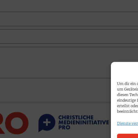
Um dir ein 
um Gerätei
diesen Tech
eindeutige 
erteilst o
beeinträcht
Dienste ver