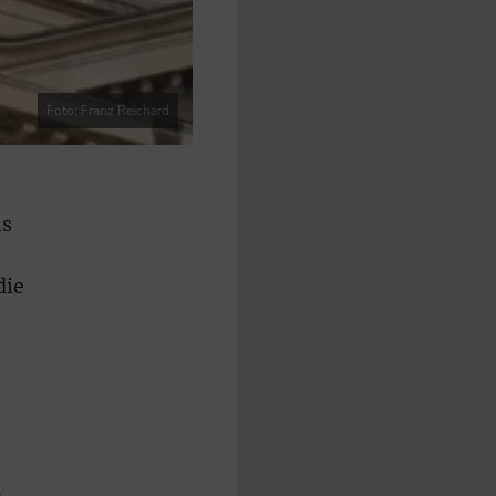
Foto: Franz Reichard
ls
die