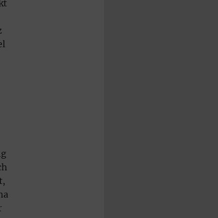
kt
z
el
ng
ch
t,
ma
r