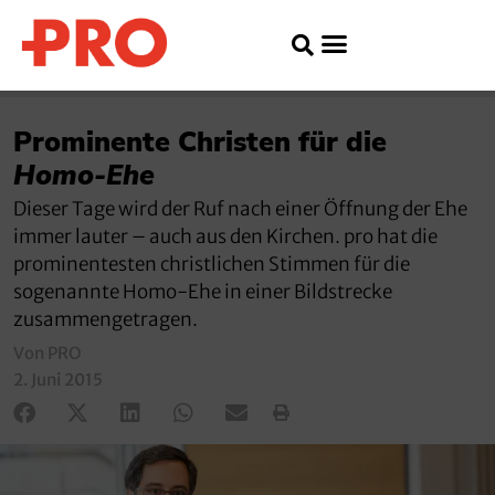
Prominente Christen für die
Homo-Ehe
Dieser Tage wird der Ruf nach einer Öffnung der Ehe
immer lauter – auch aus den Kirchen. pro hat die
prominentesten christlichen Stimmen für die
sogenannte Homo-Ehe in einer Bildstrecke
zusammengetragen.
Von PRO
2. Juni 2015