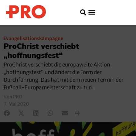
Evangelisationskampagne
ProChrist verschiebt
„hoffnungsfest“
ProChrist verschiebt die europaweite Aktion
„hoffnungsfest“ und ändert die Form der
Durchführung. Das hat mit dem neuen Termin der
Fußball-Europameisterschaft zu tun.
Von PRO
7. Mai 2020