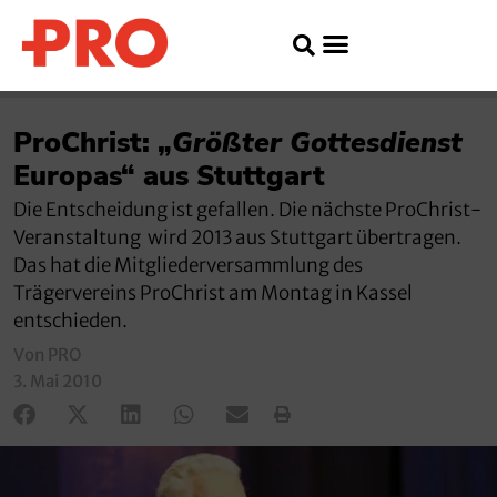
ProChrist: „
Größter Gottesdienst
Europas“ aus Stuttgart
Die Entscheidung ist gefallen. Die nächste ProChrist-
Veranstaltung wird 2013 aus Stuttgart übertragen.
Das hat die Mitgliederversammlung des
Trägervereins ProChrist am Montag in Kassel
entschieden.
Von PRO
3. Mai 2010