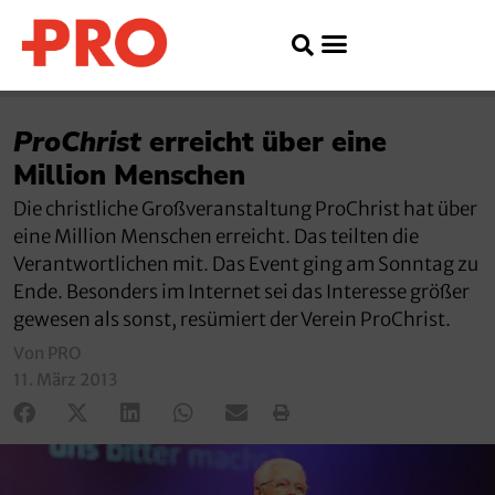
ProChrist
erreicht über eine
Million Menschen
Die christliche Großveranstaltung ProChrist hat über
eine Million Menschen erreicht. Das teilten die
Verantwortlichen mit. Das Event ging am Sonntag zu
Ende. Besonders im Internet sei das Interesse größer
gewesen als sonst, resümiert der Verein ProChrist.
Von PRO
11. März 2013