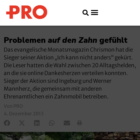
Problemen
auf den Zahn
gefühlt
Das evangelische Monatsmagazin Chrismon hat die
Sieger seiner Aktion „Ich kann nicht anders“ gekürt.
Die Leser hatten die Wahl zwischen 20 Alltagshelden,
an die sie online Dankesherzen verteilen konnten.
Sieger der Aktion sind Ingeburg und Werner
Mannherz, die gemeinsam mit anderen
Ehrenamtlichen ein Zahnmobil betreiben.
Von PRO
4. Dezember 2013