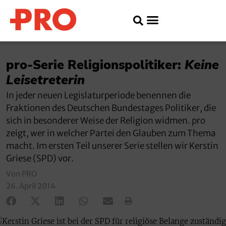
pro-Serie Religionspolitiker:
Keine
Leisetreterin
In jeder neuen Legislaturperiode benennen die
Fraktionen des Deutschen Bundestages Politiker, die
sich in besonderer Weise der Religion widmen. pro
zeigt, wer in welcher Partei den Glauben zum Thema
macht. Im ersten Teil unserer Serie stellen wir Kerstin
Griese (SPD) vor.
Von PRO
26. April 2014