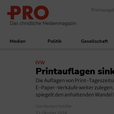
Printausga
Das christliche Medienmagazin
Medien
Politik
Gesellschaft
IVW
Printauflagen sin
Die Auflagen von Print-Tageszeit
E-Paper-Verkäufe weiter zulegen.
spiegelt den anhaltenden Wandel h
Von Norbert Schäfer
23. Oktober 2024