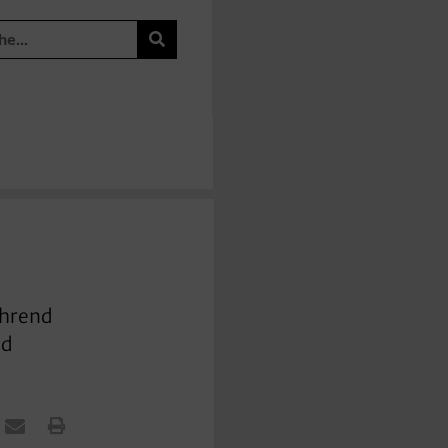
ährend
nd