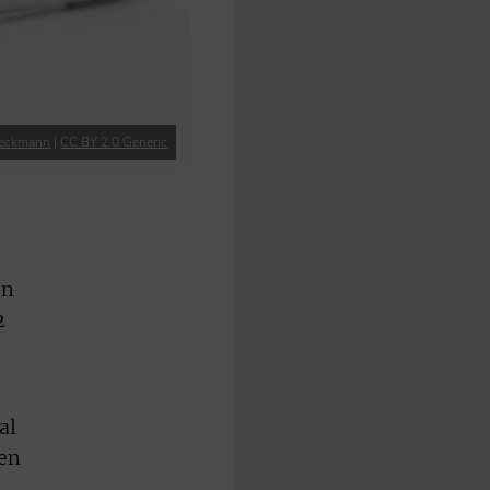
Reckmann
|
CC BY 2.0 Generic
en
2
al
gen