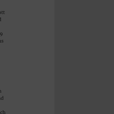
ott
d
79
ms
n
nd
uch