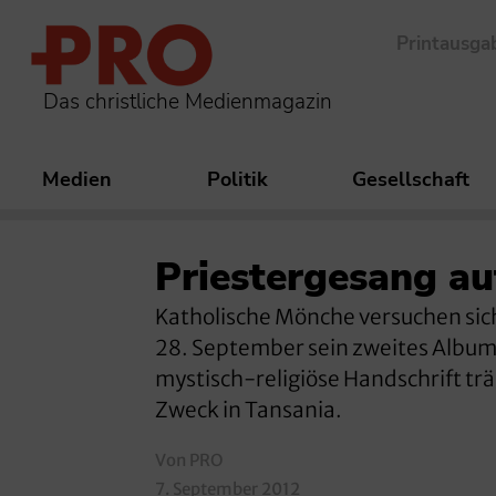
Printausga
Das christliche Medienmagazin
Medien
Politik
Gesellschaft
Priestergesang a
Katholische Mönche versuchen sich 
28. September sein zweites Album
mystisch-religiöse Handschrift tr
Zweck in Tansania.
Von PRO
7. September 2012