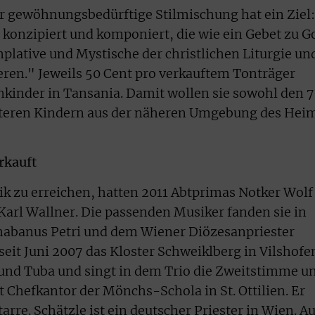
r gewöhnungsbedürftige Stilmischung hat ein Ziel:
konzipiert und komponiert, die wie ein Gebet zu G
plative und Mystische der christlichen Liturgie un
ren." Jeweils 50 Cent pro verkauftem Tonträger
kinder in Tansania. Damit wollen sie sowohl den 
iteren Kindern aus der näheren Umgebung des Hei
verkauft
k zu erreichen, hatten 2011 Abtprimas Notker Wolf
arl Wallner. Die passenden Musiker fanden sie in
Rhabanus Petri und dem Wiener Diözesanpriester
 seit Juni 2007 das Kloster Schweiklberg in Vilshofe
l und Tuba und singt in dem Trio die Zweitstimme u
t Chefkantor der Mönchs-Schola in St. Ottilien. Er
arre. Schätzle ist ein deutscher Priester in Wien. A