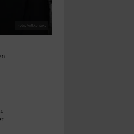
Foto: Voll:kontakt
en
ne
er