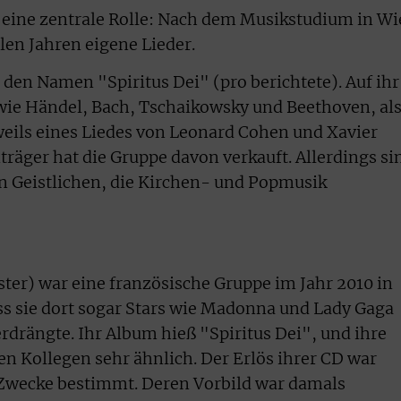
 eine zentrale Rolle: Nach dem Musikstudium in W
ielen Jahren eigene Lieder.
 den Namen "Spiritus Dei" (pro berichtete). Auf ihr
e Händel, Bach, Tschaikowsky und Beethoven, al
eils eines Liedes von Leonard Cohen und Xavier
träger hat die Gruppe davon verkauft. Allerdings si
ten Geistlichen, die Kirchen- und Popmusik
ter) war eine französische Gruppe im Jahr 2010 in
ass sie dort sogar Stars wie Madonna und Lady Gaga
rdrängte. Ihr Album hieß "Spiritus Dei", und ihre
n Kollegen sehr ähnlich. Der Erlös ihrer CD war
e Zwecke bestimmt. Deren Vorbild war damals