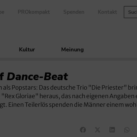
be
PROkompakt
Spenden
Kontakt
Kultur
Meinung
uf
Dance-Beat
als Popstars: Das deutsche Trio "Die Priester" br
 "Rex Gloriae" heraus, das nach eigenen Angaben 
ägt. Einen Teilerlös spenden die Männer einem woh