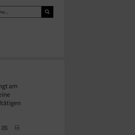
ingt am
eine
ltätigen