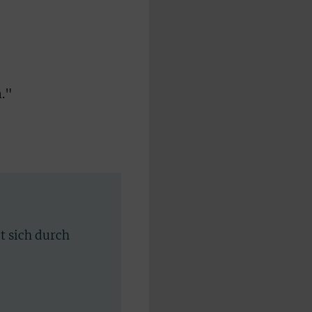
m."
)
rt sich durch