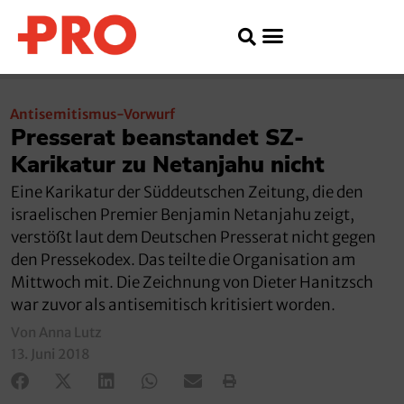
Antisemitismus-Vorwurf
Presserat beanstandet SZ-
Karikatur zu Netanjahu nicht
Eine Karikatur der Süddeutschen Zeitung, die den
israelischen Premier Benjamin Netanjahu zeigt,
verstößt laut dem Deutschen Presserat nicht gegen
den Pressekodex. Das teilte die Organisation am
Mittwoch mit. Die Zeichnung von Dieter Hanitzsch
war zuvor als antisemitisch kritisiert worden.
Von Anna Lutz
13. Juni 2018