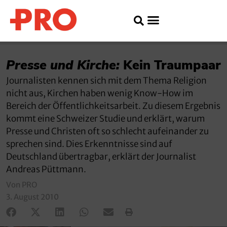
Presse und Kirche:
Kein Traumpaar
Journalisten kennen sich mit dem Thema Religion
nicht aus, Kirchen haben wenig Know-How im
Bereich der Öffentlichkeitsarbeit. Zu diesem Ergebnis
kommt eine Schweizer Studie und erklärt, warum
Presse und Christen oft so schlecht aufeinander zu
sprechen sind. Dies Erkenntnisse sind auf
Deutschland übertragbar, erklärt der Journalist
Andreas Püttmann.
Von PRO
3. August 2010