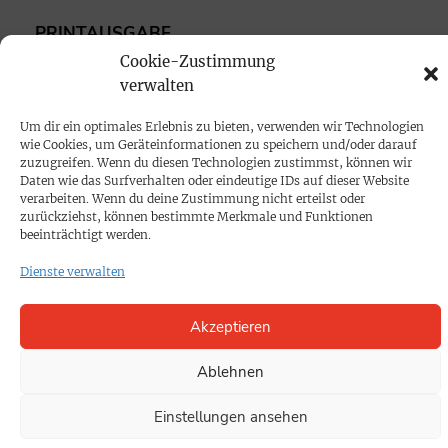
PRINTAUSGABE
Cookie-Zustimmung
Mediadaten
verwalten
PROKOMPAKT
Um dir ein optimales Erlebnis zu bieten, verwenden wir Technologien
wie Cookies, um Geräteinformationen zu speichern und/oder darauf
Impressum
zuzugreifen. Wenn du diesen Technologien zustimmst, können wir
Daten wie das Surfverhalten oder eindeutige IDs auf dieser Website
verarbeiten. Wenn du deine Zustimmung nicht erteilst oder
SPENDEN
zurückziehst, können bestimmte Merkmale und Funktionen
beeinträchtigt werden.
Datenschutz
Dienste verwalten
KONTAKT
Akzeptieren
Cookie-Richtlinie
Ablehnen
Einstellungen ansehen