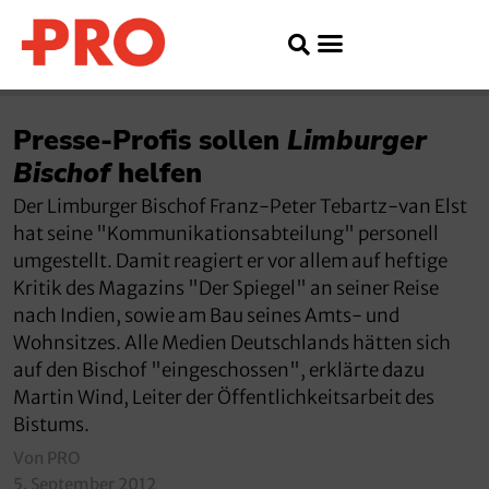
Presse-Profis sollen
Limburger
Bischof
helfen
Der Limburger Bischof Franz-Peter Tebartz-van Elst
hat seine "Kommunikationsabteilung" personell
umgestellt. Damit reagiert er vor allem auf heftige
Kritik des Magazins "Der Spiegel" an seiner Reise
nach Indien, sowie am Bau seines Amts- und
Wohnsitzes. Alle Medien Deutschlands hätten sich
auf den Bischof "eingeschossen", erklärte dazu
Martin Wind, Leiter der Öffentlichkeitsarbeit des
Bistums.
Von PRO
5. September 2012