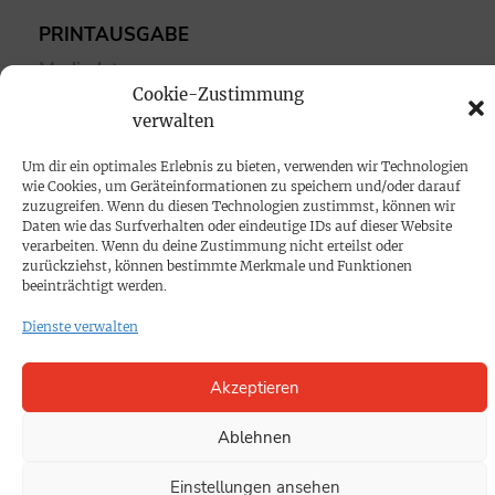
PRINTAUSGABE
Mediadaten
Cookie-Zustimmung
verwalten
PROKOMPAKT
Impressum
Um dir ein optimales Erlebnis zu bieten, verwenden wir Technologien
wie Cookies, um Geräteinformationen zu speichern und/oder darauf
zuzugreifen. Wenn du diesen Technologien zustimmst, können wir
Daten wie das Surfverhalten oder eindeutige IDs auf dieser Website
SPENDEN
verarbeiten. Wenn du deine Zustimmung nicht erteilst oder
Datenschutz
zurückziehst, können bestimmte Merkmale und Funktionen
beeinträchtigt werden.
KONTAKT
Dienste verwalten
Cookie-Richtlinie
Akzeptieren
Ablehnen
Einstellungen ansehen