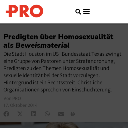
Predigten über Homosexualität
als Beweismaterial
Die Stadt Houston im US-Bundesstaat Texas zwingt
eine Gruppe von Pastoren unter Strafandrohung,
Predigten zu den Themen Homosexualität und
sexuelle Identität bei der Stadt vorzulegen.
Hintergrund ist ein Rechtsstreit. Christliche
Organisationen sprechen von Einschüchterung.
Von PRO
17. Oktober 2014