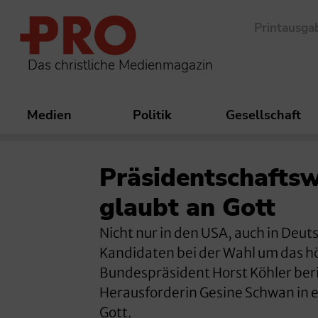
Printausga
Das christliche Medienmagazin
Medien
Politik
Gesellschaft
Präsidentschafts
glaubt an Gott
Nicht nur in den USA, auch in Deu
Kandidaten bei der Wahl um das h
Bundespräsident Horst Köhler berie
Herausforderin Gesine Schwan in ei
Gott.