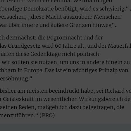
 eine Gefahr: wenn erst einmal Werthaltungen
ebendige Demokratie benötigt, wird es schwierig.“ 
 versuchen, „diese Macht auszuüben: Menschen
r über innere und äußere Grenzen hinweg“.
ich demnächst: die Pogromnacht und der
das Grundgesetz wird 60 Jahre alt, und der Mauerfal
dürfen diese Gedenktage nicht politisch
wir sollten sie nutzen, um uns in andere hinein zu
hbarn in Europa. Das ist ein wichtiges Prinzip von
 Versöhnung.“
 bisher am meisten beeindruckt habe, sei Richard v
r Geisteskraft im wesentlichen Wirkungsbereich de
seinen Reden, maßgeblich dazu beigetragen, die
mmenzuführen.“ (PRO)