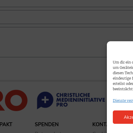
Um dir ein 
um Gerätei
diesen Tech
eindeutige 
erteilst o
beeinträcht
Dienste ver
Akze
PAKT
SPENDEN
KONTAKT