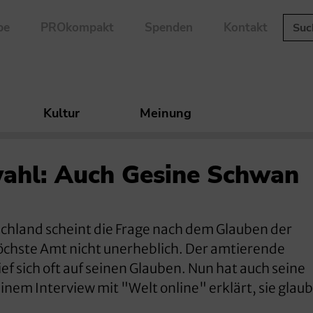
be
PROkompakt
Spenden
Kontakt
Kultur
Meinung
wahl: Auch Gesine Schwan
tschland scheint die Frage nach dem Glauben der
öchste Amt nicht unerheblich. Der amtierende
f sich oft auf seinen Glauben. Nun hat auch seine
nem Interview mit "Welt online" erklärt, sie glau