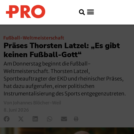
Fußball-Weltmeisterschaft
Präses Thorsten Latzel: „Es gibt
keinen Fußball-Gott“
Am Donnerstag beginnt die Fußball-
Weltmeisterschaft. Thorsten Latzel,
Sportbeauftragter der EKD und rheinischer Präses,
hat dazu aufgerufen, einer politischen
Instrumentalisierung des Sports entgegenzutreten.
Von Johannes Blöcher-Weil
8. Juni 2026