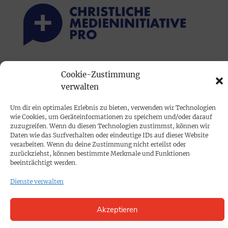
PRINTAUSGABE
Cookie-Zustimmung
verwalten
Mediadaten
Um dir ein optimales Erlebnis zu bieten, verwenden wir Technologien
PROKOMPAKT
wie Cookies, um Geräteinformationen zu speichern und/oder darauf
zuzugreifen. Wenn du diesen Technologien zustimmst, können wir
Impressum
Daten wie das Surfverhalten oder eindeutige IDs auf dieser Website
verarbeiten. Wenn du deine Zustimmung nicht erteilst oder
zurückziehst, können bestimmte Merkmale und Funktionen
SPENDEN
beeinträchtigt werden.
Datenschutz
Dienste verwalten
KONTAKT
Akzeptieren
Cookie-Richtlinie