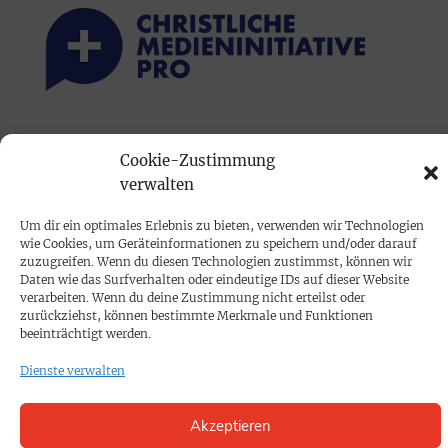
PRINTAUSGABE
Cookie-Zustimmung
Mediadaten
verwalten
Um dir ein optimales Erlebnis zu bieten, verwenden wir Technologien
PROKOMPAKT
wie Cookies, um Geräteinformationen zu speichern und/oder darauf
Impressum
zuzugreifen. Wenn du diesen Technologien zustimmst, können wir
Daten wie das Surfverhalten oder eindeutige IDs auf dieser Website
verarbeiten. Wenn du deine Zustimmung nicht erteilst oder
zurückziehst, können bestimmte Merkmale und Funktionen
SPENDEN
beeinträchtigt werden.
Datenschutz
Dienste verwalten
KONTAKT
Akzeptieren
Cookie-Richtlinie