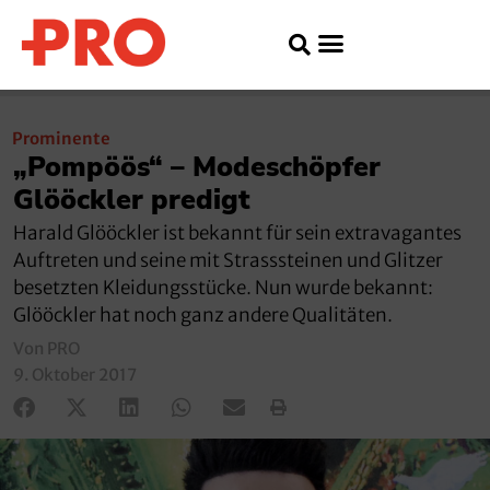
Prominente
„Pompöös“ – Modeschöpfer
Glööckler predigt
Harald Glööckler ist bekannt für sein extravagantes
Auftreten und seine mit Strasssteinen und Glitzer
besetzten Kleidungsstücke. Nun wurde bekannt:
Glööckler hat noch ganz andere Qualitäten.
Von PRO
9. Oktober 2017