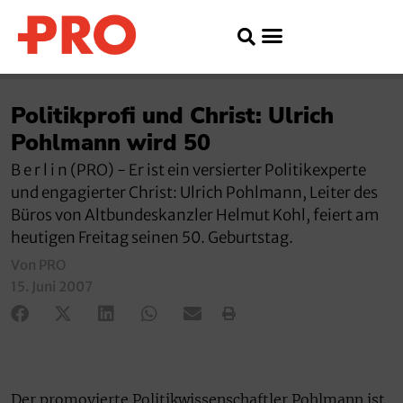
Politikprofi und Christ: Ulrich
Pohlmann wird 50
B e r l i n (PRO) - Er ist ein versierter Politikexperte
und engagierter Christ: Ulrich Pohlmann, Leiter des
Büros von Altbundeskanzler Helmut Kohl, feiert am
heutigen Freitag seinen 50. Geburtstag.
Von PRO
15. Juni 2007
Der promovierte Politikwissenschaftler Pohlmann ist