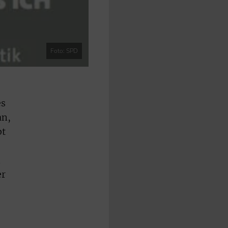
Foto: SPD
es
an,
bt
n
er