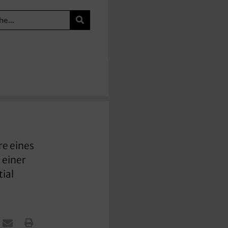
re eines
 einer
ial