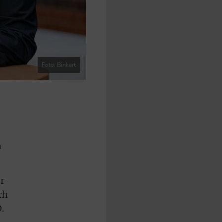
Foto: Binkert
n
er
ch
.