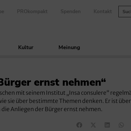
be
PROkompakt
Spenden
Kontakt
Kultur
Meinung
 Bürger ernst nehmen“
chen mit seinem Institut „Insa consulere“ regelm
 wie sie über bestimmte Themen denken. Er ist übe
 die Anliegen der Bürger ernst nehmen.