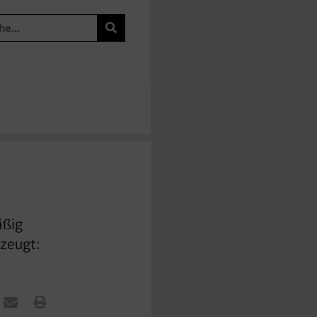
äßig
rzeugt: