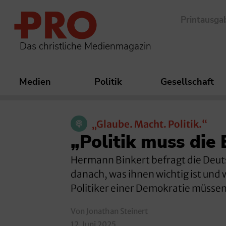
Printausga
Das christliche Medienmagazin
Medien
Politik
Gesellschaft
„Glaube. Macht. Politik.“
„Politik muss die
Hermann Binkert befragt die Deuts
danach, was ihnen wichtig ist und
Politiker einer Demokratie müssen
Von Jonathan Steinert
12. Juni 2025