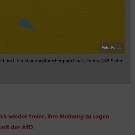
Foto: Fontis
 tickt. Ein Meinungsforscher packt aus“, Fontis, 248 Seiten,
ch wieder freier, ihre Meinung zu sagen
mit der AfD