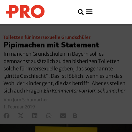
Toiletten für intersexuelle Grundschüler
Pipimachen mit Statement
In manchen Grundschulen in Bayern soll es
demnächst zusätzlich zu den bisherigen Toiletten
solche für Intersexuelle geben, das sogenannte
„dritte Geschlecht“. Das ist löblich, wenn es um das
Wohl der Kinder geht, die das betrifft. Aber es stellen
sich auch Fragen.
Ein Kommentar von Jörn Schumacher
Von Jörn Schumacher
1. Februar 2019