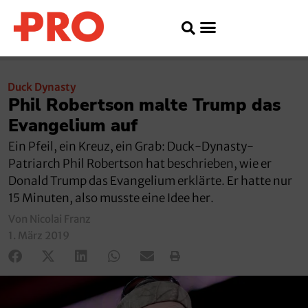
Duck Dynasty
Phil Robertson malte Trump das
Evangelium auf
Ein Pfeil, ein Kreuz, ein Grab: Duck-Dynasty-
Patriarch Phil Robertson hat beschrieben, wie er
Donald Trump das Evangelium erklärte. Er hatte nur
15 Minuten, also musste eine Idee her.
Von Nicolai Franz
1. März 2019