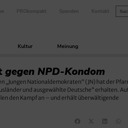
be
PROkompakt
Spenden
Kontakt
Kultur
Meinung
rt
gegen NPD-Kondom
en „Jungen Nationaldemokraten“ (JN) hat der Pfarr
Ausländer und ausgewählte Deutsche“ erhalten. Au
alen den Kampf an – und erhält überwältigende