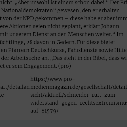
nicht. „Aber unwohl ist einem schon dabei.“ Der Br
n Nationaldemokraten“ gewesen, den er erhalten
ost von der NPD gekommen – diese habe er aber im
re Aktionen seien nicht geplant, erklärt Johann
 mit unserem Dienst an den Menschen weiter.“ Im
chtlinge, 28 davon in Gedern. Für diese bietet
en Pfarrern Deutschkurse, Fahrdienste sowie Hilfe
er Arbeitsuche an. „Das steht in der Bibel, dass wi
et er sein Engagement. (pro)
https://www.pro-
ft/detailan
medienmagazin.de/gesellschaft/detai
te-
sicht/aktuell/schneider-ruft-zum-
widerstand-gegen-rechtsextremismu
auf-81579/