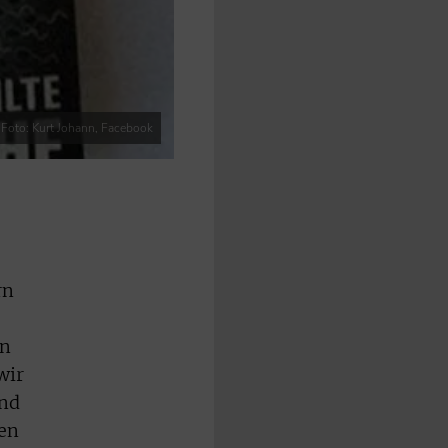
Foto: Kurt Johann, Facebook
rn
en
wir
and
sen