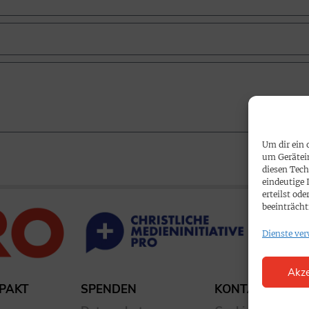
Um dir ein 
um Gerätei
diesen Tech
eindeutige 
erteilst o
beeinträcht
Dienste ver
Akze
PAKT
SPENDEN
KONTAKT