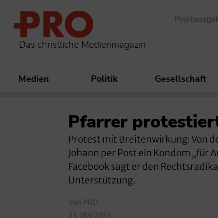
Printausga
Das christliche Medienmagazin
Medien
Politik
Gesellschaft
Pfarrer protestie
Protest mit Breitenwirkung: Von d
Johann per Post ein Kondom „für 
Facebook sagt er den Rechtsradik
Unterstützung.
Von PRO
23. Mai 2014