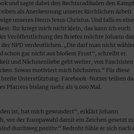
book und sagte dabei den Rechtsradikalen den Kamp
eiben als Anerkennung unserer kirchlichen Arbeit
olge unseres Herrn Jesus Christus. Und falls es eine
est: Ihr kriegt mich nicht klein, das kann ich euch
 der Veröffentlichung des Briefes möchte Johann da
 der NPD verdeutlichen. „Die darf man nicht wähle
nd schon gar nicht aus bloßem Frust“, schreibt er.
eit und Nächstenliebe geht weiter, von Faschisten
ucken. Sowas motiviert mich höchstens.“ Für diese
k breite Unterstütztung: Facebook-Nutzer teilten da
 Pfarrers bislang mehr als 9.000 Mal.
rden ist, hat mich gewundert“, erklärt Johann
oh, vor der Europawahl damit ein Zeichen gesetzt z
nd durchweg positiv.“ Bedroht fühle er sich nach 