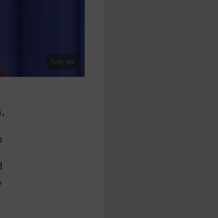
Foto: pro
s,
n
d
,