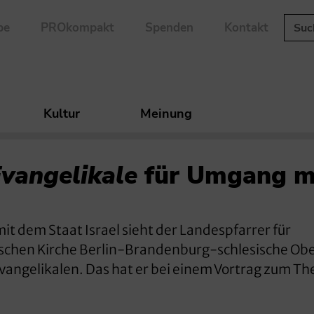
be
PROkompakt
Spenden
Kontakt
Kultur
Meinung
vangelikale
für Umgang m
t dem Staat Israel sieht der Landespfarrer für
lischen Kirche Berlin-Brandenburg-schlesische Obe
vangelikalen. Das hat er bei einem Vortrag zum T