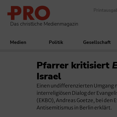
Printausga
Das christliche Medienmagazin
Medien
Politik
Gesellschaft
Pfarrer kritisiert
E
Israel
Einen undifferenzierten Umgang mi
interreligiösen Dialog der Evange
(EKBO), Andreas Goetze, bei den E
Antisemitismus in Berlin erklärt.