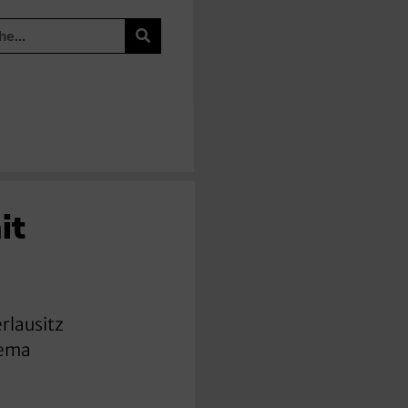
it
rlausitz
hema