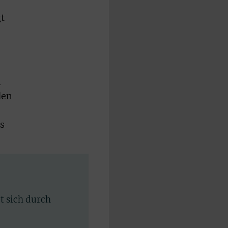
t
h
den
s
rt sich durch