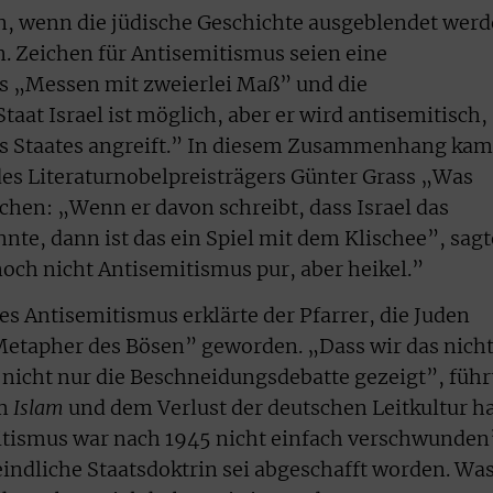
, wenn die jüdische Geschichte ausgeblendet werd
n. Zeichen für Antisemitismus seien eine
s „Messen mit zweierlei Maß” und die
taat Israel ist möglich, aber er wird antisemitisch,
es Staates angreift.” In diesem Zusammenhang kam
des Literaturnobelpreisträgers Günter Grass „Was
hen: „Wenn er davon schreibt, dass Israel das
nte, dann ist das ein Spiel mit dem Klischee”, sagt
noch nicht Antisemitismus pur, aber heikel.”
des Antisemitismus erklärte der Pfarrer, die Juden
 Metapher des Bösen” geworden. „Dass wir das nich
nicht nur die Beschneidungsdebatte gezeigt”, führ
em
Islam
und dem Verlust der deutschen Leitkultur h
itismus war nach 1945 nicht einfach verschwunden
feindliche Staatsdoktrin sei abgeschafft worden. Wa