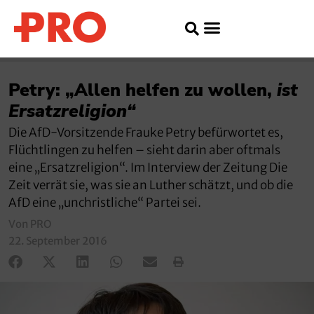
Petry: „Allen helfen zu wollen,
ist
Ersatzreligion“
Die AfD-Vorsitzende Frauke Petry befürwortet es,
Flüchtlingen zu helfen – sieht darin aber oftmals
eine „Ersatzreligion“. Im Interview der Zeitung Die
Zeit verrät sie, was sie an Luther schätzt, und ob die
AfD eine „unchristliche“ Partei sei.
Von PRO
22. September 2016