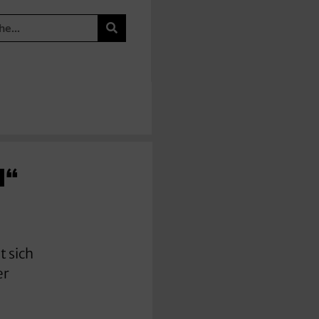
d“
 sich
er