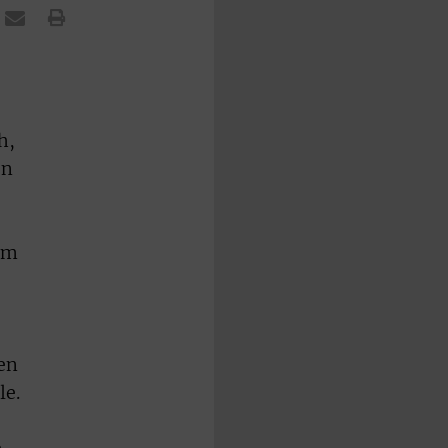
h,
en
vom
en
le.