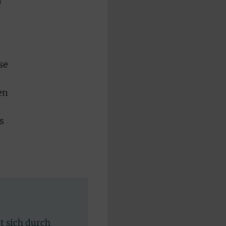
h
se
en
s
rt sich durch