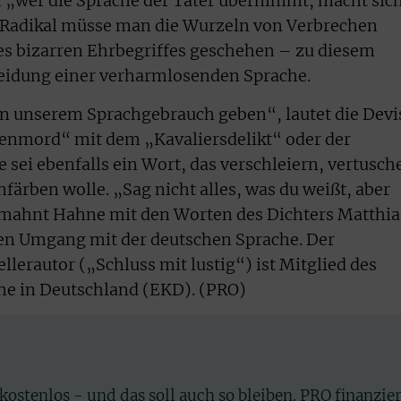
 „wer die Sprache der Täter übernimmt, macht sic
. Radikal müsse man die Wurzeln von Verbrechen
es bizarren Ehrbegriffes geschehen – zu diesem
eidung einer verharmlosenden Sprache.
 unserem Sprachgebrauch geben“, lautet die Devi
renmord“ mit dem „Kavaliersdelikt“ oder der
e sei ebenfalls ein Wort, das verschleiern, vertusch
färben wolle. „Sag nicht alles, was du weißt, aber
 mahnt Hahne mit den Worten des Dichters Matthia
en Umgang mit der deutschen Sprache. Der
lerautor („Schluss mit lustig“) ist Mitglied des
che in Deutschland (EKD). (PRO)
 kostenlos - und das soll auch so bleiben. PRO finanzie