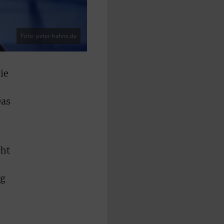
Foto: peter-hahne.de
ie
as
cht
ng