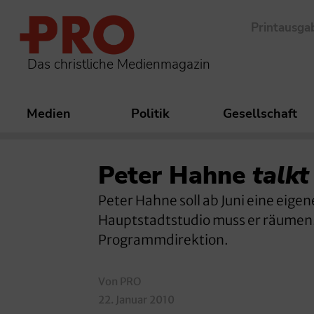
Printausga
Das christliche Medienmagazin
Medien
Politik
Gesellschaft
Peter Hahne
talkt
Peter Hahne soll ab Juni eine eig
Hauptstadtstudio muss er räumen.
Programmdirektion.
Von PRO
22. Januar 2010