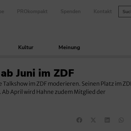
be
PROkompakt
Spenden
Kontakt
Kultur
Meinung
ab Juni im ZDF
ene Talkshow im ZDF moderieren. Seinen Platz im ZD
 Ab April wird Hahne zudem Mitglied der