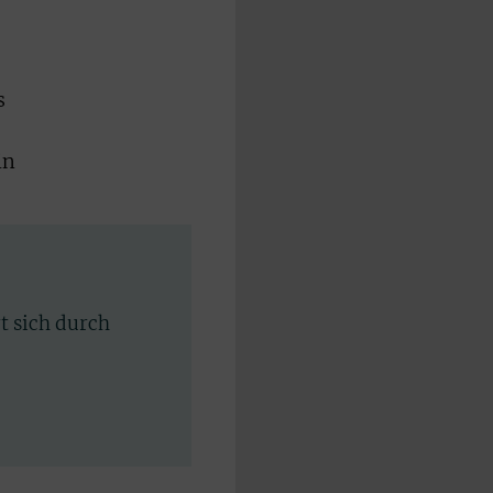
s
in
rt sich durch