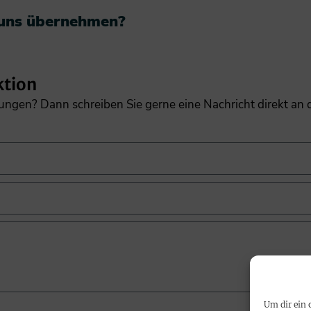
 uns übernehmen?​
ktion
gungen? Dann schreiben Sie gerne eine Nachricht direkt an
Um dir ein 