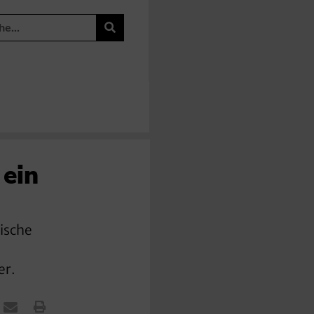
 ein
ische
er.