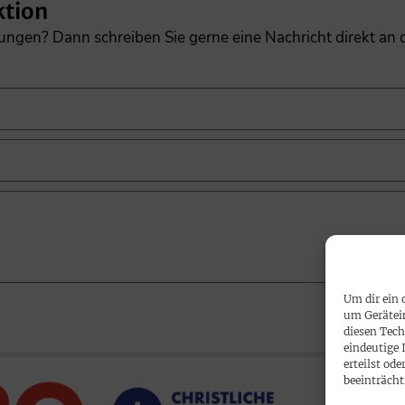
ktion
gungen? Dann schreiben Sie gerne eine Nachricht direkt an
Um dir ein 
um Gerätei
diesen Tech
eindeutige 
erteilst o
beeinträcht