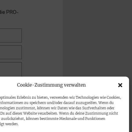
 die PRO-
Cookie-Zustimmung verwalten
optimales Erlebnis zu bieten, verwenden wir Technologien wie Cookies,
nformationen zu speichern und/oder darauf zuzugreifen. Wenn du
nologien zustimmst, können wir Daten wie das Surfverhalten oder
IDs auf dieser Website verarbeiten. Wenn du deine Zustimmung nicht
der zurückziehst, können bestimmte Merkmale und Funktionen
igt werden.