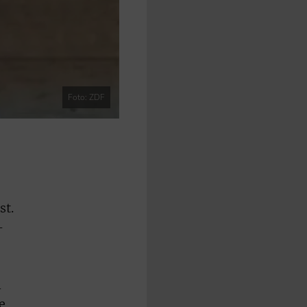
Foto: ZDF
st.
-
n
e