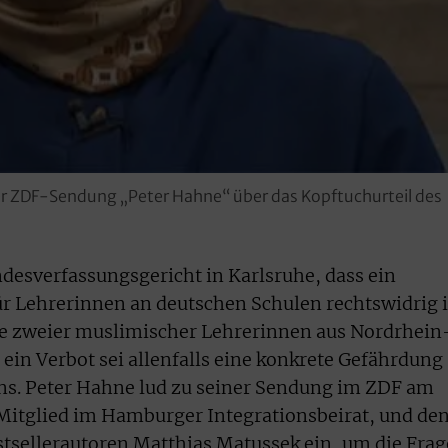
er ZDF-Sendung „Peter Hahne“ über das Kopftuchurteil des
desverfassungsgericht in Karlsruhe, dass ein
r Lehrerinnen an deutschen Schulen rechtswidrig i
ge zweier muslimischer Lehrerinnen aus Nordrhein
ein Verbot sei allenfalls eine konkrete Gefährdung
ens. Peter Hahne lud zu seiner Sendung im ZDF am
itglied im Hamburger Integrationsbeirat, und de
tsellerautoren Matthias Matussek ein, um die Frag