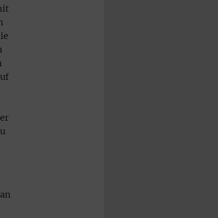
mit
n
ie
n
n
auf
er
zu
lan