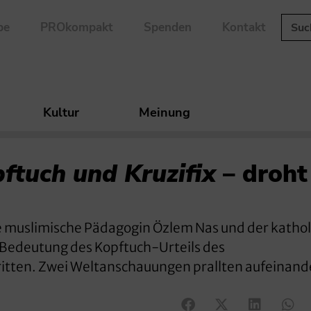
be
PROkompakt
Spenden
Kontakt
Kultur
Meinung
ftuch und Kruzifix
– droht
 muslimische Pädagogin Özlem Nas und der kathol
 Bedeutung des Kopftuch-Urteils des
itten. Zwei Weltanschauungen prallten aufeinand