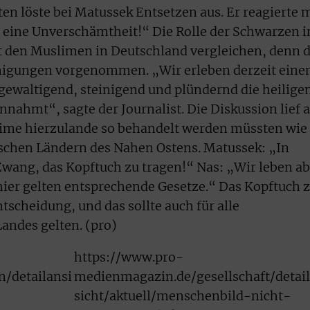
en löste bei Matussek Entsetzen aus. Er reagierte 
t eine Unverschämtheit!“ Die Rolle der Schwarzen i
 den Muslimen in Deutschland vergleichen, denn d
nigungen vorgenommen. „Wir erleben derzeit eine
rgewaltigend, steinigend und plündernd die heilige
nahmt“, sagte der Journalist. Die Diskussion lief 
slime hierzulande so behandelt werden müssten wie
schen Ländern des Nahen Ostens. Matussek: „In
Zwang, das Kopftuch zu tragen!“ Nas: „Wir leben ab
hier gelten entsprechende Gesetze.“ Das Kopftuch 
ntscheidung, und das sollte auch für alle
ndes gelten. (pro)
https://www.pro-
/detailansi
medienmagazin.de/gesellschaft/detai
sicht/aktuell/menschenbild-nicht-