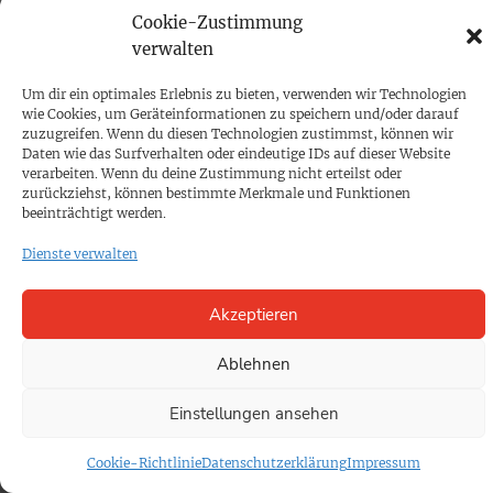
Mediadaten
Cookie-Zustimmung
verwalten
PROKOMPAKT
Impressum
Um dir ein optimales Erlebnis zu bieten, verwenden wir Technologien
wie Cookies, um Geräteinformationen zu speichern und/oder darauf
zuzugreifen. Wenn du diesen Technologien zustimmst, können wir
Daten wie das Surfverhalten oder eindeutige IDs auf dieser Website
SPENDEN
verarbeiten. Wenn du deine Zustimmung nicht erteilst oder
Datenschutz
zurückziehst, können bestimmte Merkmale und Funktionen
beeinträchtigt werden.
Dienste verwalten
KONTAKT
Cookie-Richtlinie
Akzeptieren
Ablehnen
Einstellungen ansehen
Cookie-Richtlinie
Datenschutzerklärung
Impressum