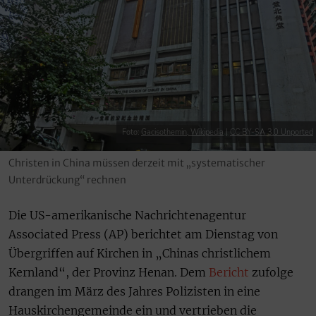
Foto:
Gacisothemin, Wikipedia
|
CC BY-SA 3.0 Unported
Christen in China müssen derzeit mit „systematischer
Unterdrückung“ rechnen
Die US-amerikanische Nachrichtenagentur
Associated Press (AP) berichtet am Dienstag von
Übergriffen auf Kirchen in „Chinas christlichem
Kernland“, der Provinz Henan. Dem
Bericht
zufolge
drangen im März des Jahres Polizisten in eine
Hauskirchengemeinde ein und vertrieben die