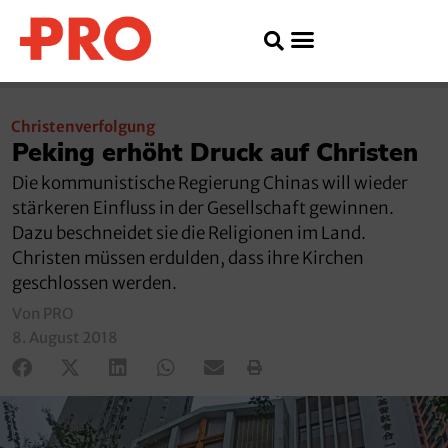
Christenverfolgung
Peking erhöht Druck auf Christen
Die kommunistische Regierung Chinas will wieder
stärkeren Einfluss in der Gesellschaft gewinnen.
Dazu beschneidet sie die Religionen im Land.
Christen müssen erdulden, dass ihre Kirchen
geschlossen werden.
Von PRO
8. August 2018