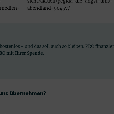
-
sicht/aktuell/pegida-die-angst-ums-
-medien-
abendland-90457/
 kostenlos - und das soll auch so bleiben. PRO finanzie
PRO mit Ihrer Spende.
 uns übernehmen?​