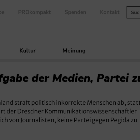
be
PROkompakt
Spenden
Kontakt
Kultur
Meinung
fgabe der Medien, Partei z
hland straft politisch inkorrekte Menschen ab, statt
lärt der Dresdner Kommunikationswissenschaftler
h von Journalisten, keine Partei gegen Pegida zu