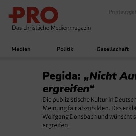
Printausga
Das christliche Medienmagazin
Medien
Politik
Gesellschaft
Pegida:
„Nicht Au
ergreifen“
Die publizistische Kultur in Deutsc
Meinung fair abzubilden. Das erk
Wolfgang Donsbach und wünscht sic
ergreifen.