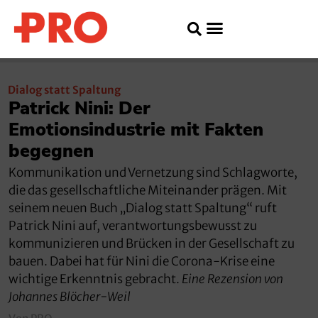
Dialog statt Spaltung
Patrick Nini: Der
Emotionsindustrie mit Fakten
begegnen
Kommunikation und Vernetzung sind Schlagworte,
die das gesellschaftliche Miteinander prägen. Mit
seinem neuen Buch „Dialog statt Spaltung“ ruft
Patrick Nini auf, verantwortungsbewusst zu
kommunizieren und Brücken in der Gesellschaft zu
bauen. Dabei hat für Nini die Corona-Krise eine
wichtige Erkenntnis gebracht.
Eine Rezension von
Johannes Blöcher-Weil