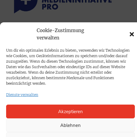
PRINTAUSGABE
Cookie-Zustimmung
verwalten
Mediadaten
Um dir ein optimales Erlebnis zu bieten, verwenden wir Technologien
PROKOMPAKT
wie Cookies, um Geräteinformationen zu speichern und/oder darauf
zuzugreifen. Wenn du diesen Technologien zustimmst, können wir
Impressum
Daten wie das Surfverhalten oder eindeutige IDs auf dieser Website
verarbeiten. Wenn du deine Zustimmung nicht erteilst oder
zurückziehst, können bestimmte Merkmale und Funktionen
SPENDEN
beeinträchtigt werden.
Datenschutz
Dienste verwalten
KONTAKT
Akzeptieren
Cookie-Richtlinie
Ablehnen