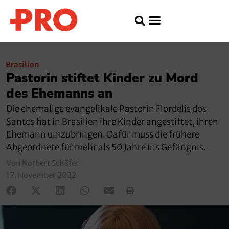
Brasilien
Pastorin stiftet Kinder zu Mord
des Ehemanns an
Die ehemalige evangelikale Pastorin Flordelis dos
Santos hat in Brasilien ihre Kinder angestiftet, ihren
Ehemann umzubringen. Dafür muss die frühere
Abgeordnete für mehr als 50 Jahre ins Gefängnis.
Von Norbert Schäfer
17. November 2022