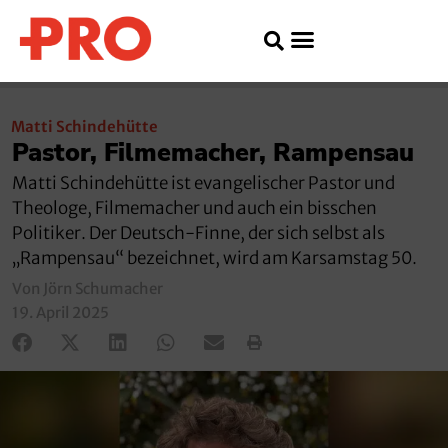
Matti Schindehütte
Pastor, Filmemacher, Rampensau
Matti Schindehütte ist evangelischer Pastor und
Theologe, Filmemacher und auch ein bisschen
Politiker. Der Deutsch-Finne, der sich selbst als
„Rampensau“ bezeichnet, wird am Karsamstag 50.
Von Jörn Schumacher
19. April 2025