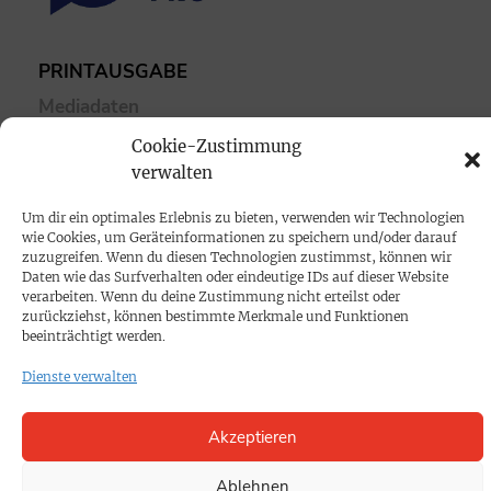
PRINTAUSGABE
Mediadaten
Cookie-Zustimmung
PROKOMPAKT
verwalten
Impressum
Um dir ein optimales Erlebnis zu bieten, verwenden wir Technologien
wie Cookies, um Geräteinformationen zu speichern und/oder darauf
zuzugreifen. Wenn du diesen Technologien zustimmst, können wir
SPENDEN
Daten wie das Surfverhalten oder eindeutige IDs auf dieser Website
verarbeiten. Wenn du deine Zustimmung nicht erteilst oder
Datenschutz
zurückziehst, können bestimmte Merkmale und Funktionen
beeinträchtigt werden.
KONTAKT
Dienste verwalten
Cookie-Richtlinie
Akzeptieren
Ablehnen