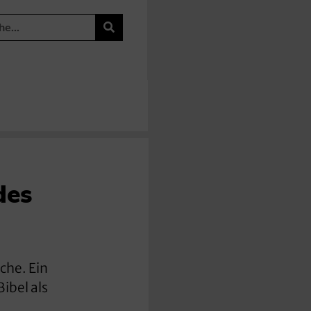
des
che. Ein
ibel als