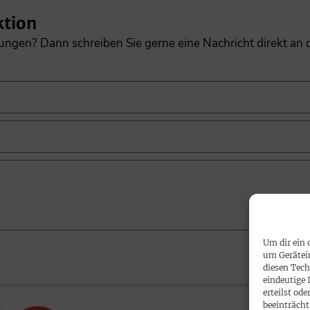
ktion
gungen? Dann schreiben Sie gerne eine Nachricht direkt an
Um dir ein 
um Gerätei
diesen Tech
eindeutige 
erteilst o
beeinträcht