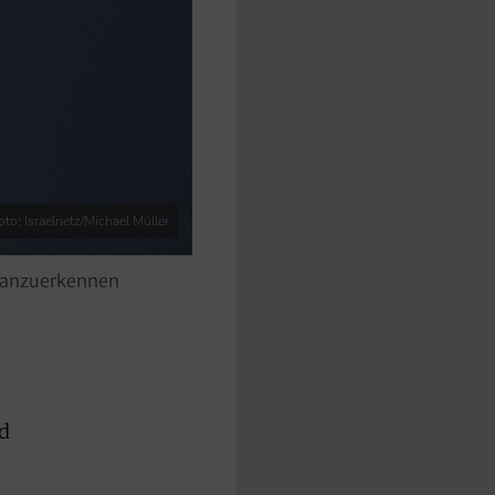
oto: Israelnetz/Michael Müller
eu anzuerkennen
rd