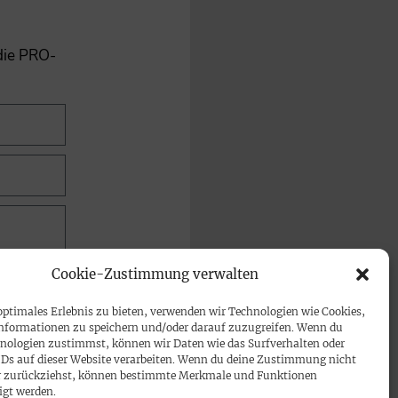
 die PRO-
Cookie-Zustimmung verwalten
optimales Erlebnis zu bieten, verwenden wir Technologien wie Cookies,
nformationen zu speichern und/oder darauf zuzugreifen. Wenn du
nologien zustimmst, können wir Daten wie das Surfverhalten oder
IDs auf dieser Website verarbeiten. Wenn du deine Zustimmung nicht
der zurückziehst, können bestimmte Merkmale und Funktionen
igt werden.