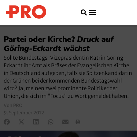
Partei oder Kirche?
Druck auf
Göring-Eckardt wächst
Sollte Bundestags-Vizepräsidentin Katrin Göring-
Eckardt ihr Amt als Präses der Evangelischen Kirche
in Deutschland aufgeben, falls sie Spitzenkandidatin
der Grünen bei der kommenden Bundestagswahl
wird? Ja, meinen zwei prominente Politiker der
Union, die sich im "Focus" zu Wort gemeldet haben.
Von PRO
9. September 2012