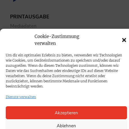
PRINTAUSGABE
Mediadaten
Cookie-Zustimmung
PROKOMPAKT
verwalten
Impressum
Um dir ein optimales Erlebnis zu bieten, verwenden wir Technologien
wie Cookies, um Geräteinformationen zu speichern und/oder darauf
zuzugreifen. Wenn du diesen Technologien zustimmst, können wir
SPENDEN
Daten wie das Surfverhalten oder eindeutige IDs auf dieser Website
verarbeiten. Wenn du deine Zustimmung nicht erteilst oder
Datenschutz
zurückziehst, können bestimmte Merkmale und Funktionen
beeinträchtigt werden.
KONTAKT
Dienste verwalten
Cookie-Richtlinie
Akzeptieren
Ablehnen