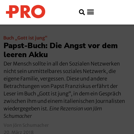
Buch „Gott ist jung“
Papst-Buch: Die Angst vor dem
leeren Akku
Der Mensch sollte in all den Sozialen Netzwerken
nicht sein unmittelbares soziales Netzwerk, die
eigene Familie, vergessen. Diese und andere
Betrachtungen von Papst Franziskus erfährt der
Leser im Buch „Gott ist jung“, in dem ein Gespräch
zwischen ihm und einem italienischen Journalisten
wiedergegeben ist.
Eine Rezension von Jörn
Schumacher
Von Jörn Schumacher
20. März 2018