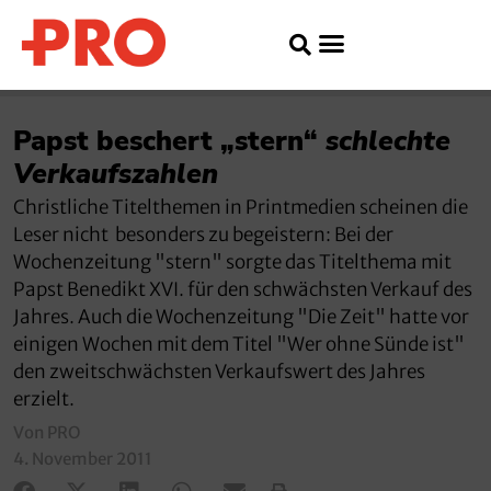
Papst beschert „stern“
schlechte
Verkaufszahlen
Christliche Titelthemen in Printmedien scheinen die
Leser nicht besonders zu begeistern: Bei der
Wochenzeitung "stern" sorgte das Titelthema mit
Papst Benedikt XVI. für den schwächsten Verkauf des
Jahres. Auch die Wochenzeitung "Die Zeit" hatte vor
einigen Wochen mit dem Titel "Wer ohne Sünde ist"
den zweitschwächsten Verkaufswert des Jahres
erzielt.
Von PRO
4. November 2011